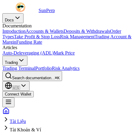
SunPerp
Docs
Documentation
Introduction
Accounts & Wallets
Deposits & Withdrawals
Order
Types
Take Profit & Stop Loss
Risk Management
Trading Account &
Margin
Funding Rate
Articles
Auto-Deleveraging (ADL)
Mark Price
Trading
Trading Terminal
Portfolio
Risk Analytics
Search documentation...
⌘
K
🇺🇸
Connect Wallet
Tài Liệu
Tài Khoản & Ví