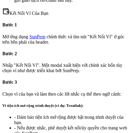
gửi giao dịch on-chain sau này.
Kết Nối Ví Của Bạn
Bước 1
Mở ứng dụng
SunPerp
chính thức và tìm nút "Kết Nối Ví" ở góc
trên bên phải của header.
Bước 2
Nhấp "Kết Nối Ví". Một modal xuất hiện với chính xác bốn tùy
chọn ví như được triển khai bởi SunPerp.
Bước 3
Chọn ví của bạn và làm theo các lời nhắc cụ thể theo ngữ cảnh:
Ví tiện ích mở rộng trình duyệt (ví dụ: Tronlink):
- Đảm bảo tiện ích mở rộng được bật trong trình duyệt của
bạn.
- Nếu được nhắc, phê duyệt kết nối/ủy quyền cho trang web