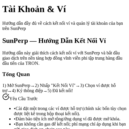
Tài Khoản & Ví
Hướng dẫn đầy đủ về cách kết nối ví và quản lý tài khoản của bạn
trên SunPerp
SunPerp — Hướng Dẫn Kết Nối Ví
Hướng dẫn này giải thích cách kết nối ví với SunPerp và bắt đầu
giao dịch trên nền tảng hợp đồng vĩnh viễn phi tập trung hàng đầu
đầu tiên của TRON.
Tổng Quan
1) Mở SunPerp
→
2) Nhấp "Kết Nối Ví"
→
3) Chọn ví được hỗ
trợ
→
4) Ký thông điệp
→
5) Đã kết nối!
Yêu Cầu Trước
•
Cài đặt một trong các ví được hỗ trợ (chính xác bốn tùy chọn
được liệt kê trong hộp thoại kết nối).
•
Đảm bảo tiện ích mở rộng/ứng dụng ví đã được mở khóa.
•
Bạn không cần gas để kết nối; phí mạng chỉ áp dụng khi bạn