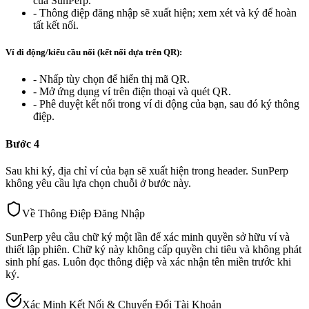
của SunPerp.
- Thông điệp đăng nhập sẽ xuất hiện; xem xét và ký để hoàn
tất kết nối.
Ví di động/kiểu cầu nối (kết nối dựa trên QR):
- Nhấp tùy chọn để hiển thị mã QR.
- Mở ứng dụng ví trên điện thoại và quét QR.
- Phê duyệt kết nối trong ví di động của bạn, sau đó ký thông
điệp.
Bước 4
Sau khi ký, địa chỉ ví của bạn sẽ xuất hiện trong header. SunPerp
không yêu cầu lựa chọn chuỗi ở bước này.
Về Thông Điệp Đăng Nhập
SunPerp yêu cầu chữ ký một lần để xác minh quyền sở hữu ví và
thiết lập phiên. Chữ ký này
không cấp quyền chi tiêu
và
không phát
sinh phí gas
. Luôn đọc thông điệp và xác nhận tên miền trước khi
ký.
Xác Minh Kết Nối & Chuyển Đổi Tài Khoản