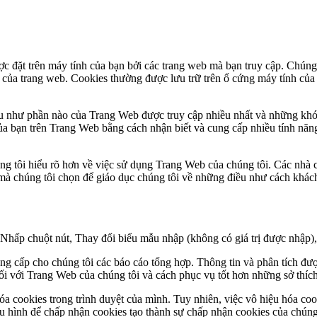
c đặt trên máy tính của bạn bởi các trang web mà bạn truy cập. Chúng
 của trang web. Cookies thường được lưu trữ trên ổ cứng máy tính của 
ều như phần nào của Trang Web được truy cập nhiều nhất và những khó
m của bạn trên Trang Web bằng cách nhận biết và cung cấp nhiều tính n
ng tôi hiểu rõ hơn về việc sử dụng Trang Web của chúng tôi. Các nhà c
 mà chúng tôi chọn để giáo dục chúng tôi về những điều như cách khá
Nhấp chuột nút, Thay đổi biểu mẫu nhập (không có giá trị được nhập),
ung cấp cho chúng tôi các báo cáo tổng hợp. Thông tin và phân tích đư
đối với Trang Web của chúng tôi và cách phục vụ tốt hơn những sở thíc
a cookies trong trình duyệt của mình. Tuy nhiên, việc vô hiệu hóa coo
 hình để chấp nhận cookies tạo thành sự chấp nhận cookies của chúng 