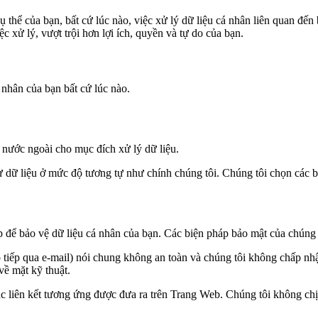
ụ thể của bạn, bất cứ lúc nào, việc xử lý dữ liệu cá nhân liên quan đế
c xử lý, vượt trội hơn lợi ích, quyền và tự do của bạn.
 nhân của bạn bất cứ lúc nào.
 nước ngoài cho mục đích xử lý dữ liệu.
ư dữ liệu ở mức độ tương tự như chính chúng tôi. Chúng tôi chọn các b
để bảo vệ dữ liệu cá nhân của bạn. Các biện pháp bảo mật của chúng tôi
iao tiếp qua e-mail) nói chung không an toàn và chúng tôi không chấp n
về mặt kỹ thuật.
c liên kết tương ứng được đưa ra trên Trang Web. Chúng tôi không chị